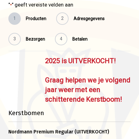
Skip
"
" geeft vereiste velden aan
*
to
1
2
Producten
Adresgegevens
main
content
3
4
Bezorgen
Betalen
2025 is UITVERKOCHT!
Graag helpen we je volgend
jaar weer met een
schitterende Kerstboom!
Kerstbomen
Nordmann Premium Regular (UITVERKOCHT)